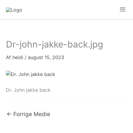
Gå
Mai
til
Men
indholdet
Dr-john-jakke-back.jpg
Af
heidi
/
august 15, 2023
Dr. John jakke back
←
Forrige Medie