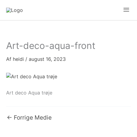
Gå
Mai
til
Men
indholdet
Art-deco-aqua-front
Af
heidi
/
august 16, 2023
Art deco Aqua trøje
←
Forrige Medie