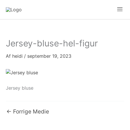
Gå
Mai
til
Men
indholdet
Jersey-bluse-hel-figur
Af
heidi
/
september 19, 2023
Jersey bluse
←
Forrige Medie