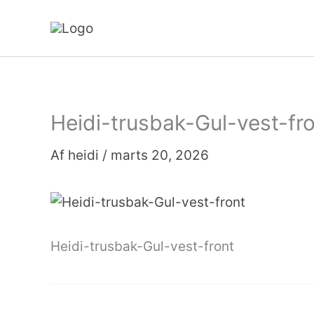
Gå
til
indholdet
Heidi-trusbak-Gul-vest-fr
Af
heidi
/
marts 20, 2026
Heidi-trusbak-Gul-vest-front