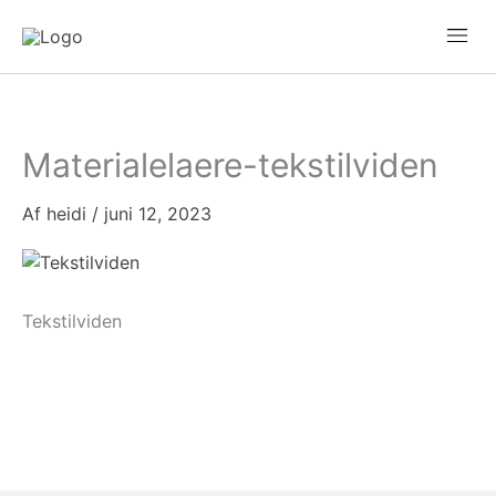
Gå
Mai
til
Men
indholdet
Materialelaere-tekstilviden
Af
heidi
/
juni 12, 2023
Tekstilviden