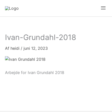
Gå
Mai
til
Men
indholdet
Ivan-Grundahl-2018
Af
heidi
/
juni 12, 2023
Arbejde for Ivan Grundahl 2018