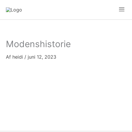
Gå
Mai
til
Men
indholdet
Modenshistorie
Af
heidi
/
juni 12, 2023