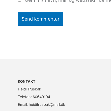
Gem mit navn, mail og websted i denn
KONTAKT
Heidi Trusbak
Telefon: 60640104
Email: heiditrusbak@mail.dk