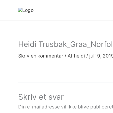
Gå
til
indholdet
Heidi Trusbak_Graa_Norfol
Skriv en kommentar
/ Af
heidi
/
juli 9, 201
Skriv et svar
Din e-mailadresse vil ikke blive publiceret